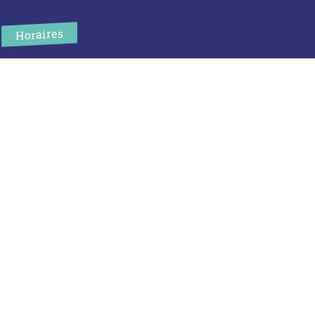
Horaires
L’accueil de la mairie est ouvert au public :
Lundi (8h30-12h)
Mardi (14h-17h30)
Mercredi (8h30-12h)
Jeudi (14h-17h30)
Sur rendez-vous en dehors de ces horaires :
cliquez ici
Plus d’infos
Contact
Les publications
Espace Presse
Réserver créneau Broyage branche