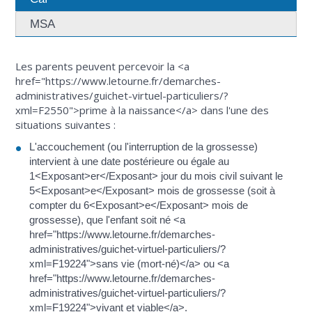
MSA
Les parents peuvent percevoir la <a
href="https://www.letourne.fr/demarches-
administratives/guichet-virtuel-particuliers/?
xml=F2550">prime à la naissance</a> dans l'une des
situations suivantes :
L'accouchement (ou l'interruption de la grossesse)
intervient à une date postérieure ou égale au
1<Exposant>er</Exposant> jour du mois civil suivant le
5<Exposant>e</Exposant> mois de grossesse (soit à
compter du 6<Exposant>e</Exposant> mois de
grossesse), que l'enfant soit né <a
href="https://www.letourne.fr/demarches-
administratives/guichet-virtuel-particuliers/?
xml=F19224">sans vie (mort-né)</a> ou <a
href="https://www.letourne.fr/demarches-
administratives/guichet-virtuel-particuliers/?
xml=F19224">vivant et viable</a>.