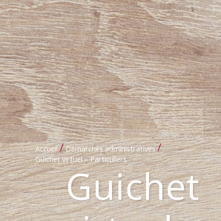
/
/
Accueil
Démarches administratives
Guichet virtuel – Particuliers
Guichet