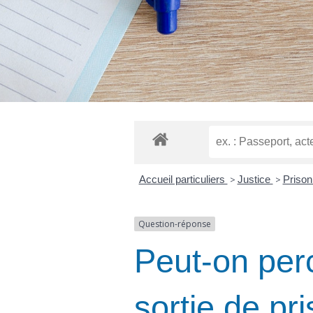
Accueil particuliers
>
Justice
>
Priso
Question-réponse
Peut-on perc
sortie de pr