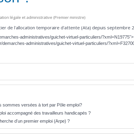
mation légale et administrative (Premier ministre)
ier de l'allocation temporaire d'attente (Ata) depuis septembre 2
/demarches-administratives/guichet-virtuel-particuliers/?xml=N19775"
.fr/demarches-administratives/guichet-virtuel-particuliers/?xml=F3270
 sommes versées à tort par Pôle emploi?
mploi accompagné des travailleurs handicapés ?
echerche d'un premier emploi (Arpe) ?