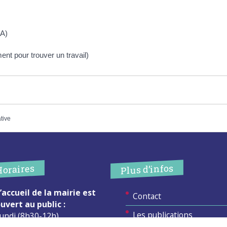
SA)
t pour trouver un travail)
ative
Plus d’infos
Horaires
’accueil de la mairie est
Contact
uvert au public :
Les publications
undi (8h30-12h)