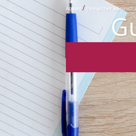
/
Accueil
Démarches administra
Gu