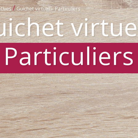
/
tives
Guichet virtuel – Particuliers
ichet virtue
Particuliers