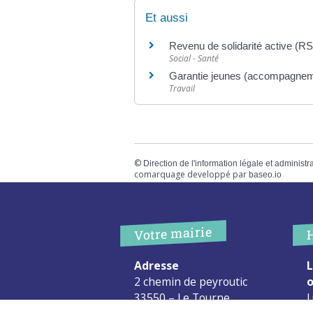
Et aussi
Revenu de solidarité active (R
Social - Santé
Garantie jeunes (accompagnemen
Travail
©
Direction de l'information légale et administr
comarquage developpé par
baseo.io
Votre mairie
Adresse
L
2 chemin de peyroutic
o
33550 – Le Tourne
L