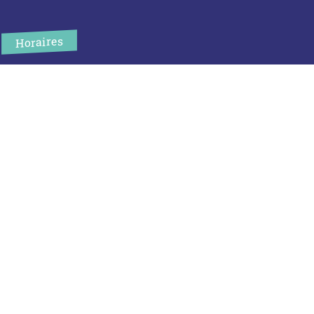
Horaires
L’accueil de la mairie est ouvert au public :
Lundi (8h30-12h)
Mardi (14h-17h30)
Mercredi (8h30-12h)
Jeudi (14h-17h30)
Sur rendez-vous en dehors de ces horaires :
cliquez ici
Plus d’infos
Contact
Les publications
Espace Presse
Réserver créneau Broyage branche