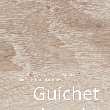
/
/
Accueil
Démarches administratives
Guichet virtuel – Particuliers
Guichet