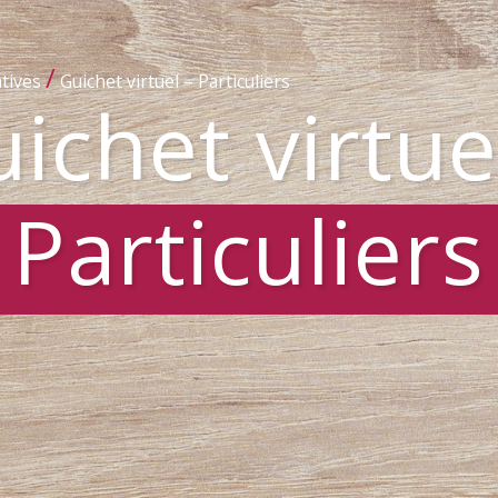
/
tives
Guichet virtuel – Particuliers
ichet virtue
Particuliers