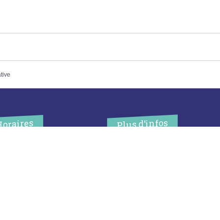
ative
Plus d’infos
Horaires
’accueil de la mairie est
Contact
uvert au public :
Les publications
undi (8h30-12h)
ardi (14h-17h30)
Espace Presse
ercredi (8h30-12h)
eudi (14h-17h30)
Réserver créneau
ur rendez-vous en dehors de
Broyage branche