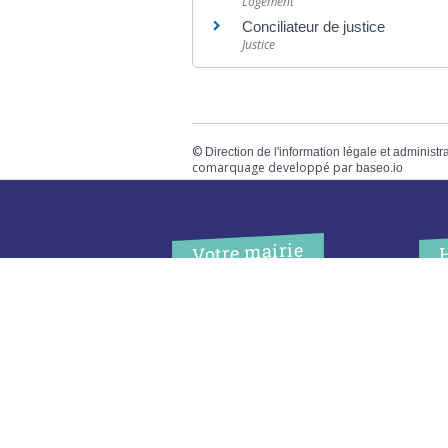
Logement
Conciliateur de justice
Justice
©
Direction de l'information légale et administr
comarquage developpé par
baseo.io
Votre mairie
Adresse
L
2 chemin de peyroutic
o
33550 – Le Tourne
L
M
Tel. :
05 56 67 02 61
M
Fax :
05 56 67 09 33
J
S
Contacter la mairie