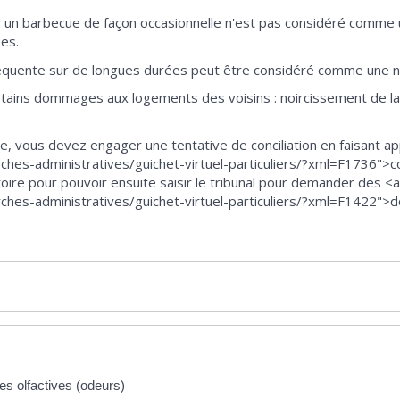
ser un barbecue de façon occasionnelle n'est pas considéré comme 
es.
réquente sur de longues durées peut être considéré comme une nui
rtains dommages aux logements des voisins : noircissement de la
 vous devez engager une tentative de conciliation en faisant ap
hes-administratives/guichet-virtuel-particuliers/?xml=F1736">co
oire pour pouvoir ensuite saisir le tribunal pour demander des <a
ches-administratives/guichet-virtuel-particuliers/?xml=F1422"
es olfactives (odeurs)