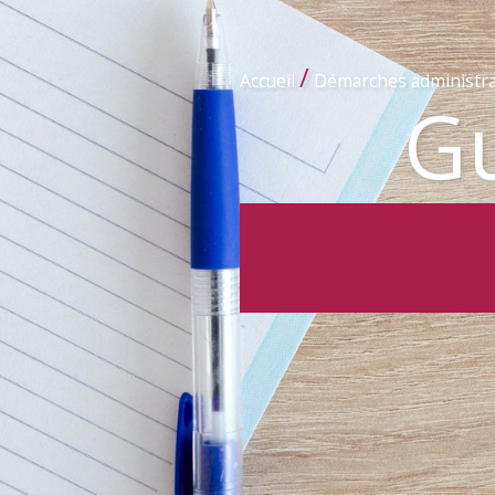
/
Accueil
Démarches administra
Gu