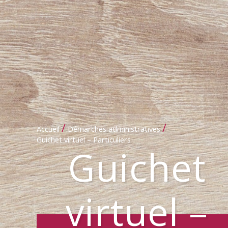
/
/
Accueil
Démarches administratives
Guichet virtuel – Particuliers
Guichet
virtuel –