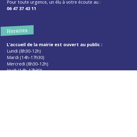
Pour toute urgence, un élu à votre écoute au :
06 47 37 43 11
Horaires
L’accueil de la mairie est ouvert au public :
Lundi (8h30-12h)
Mardi (14h-17h30)
Mercredi (8h30-12h)
Jeudi (14h-17h30)
Sur rendez-vous en dehors de ces horaires :
cliquez ici
Plus d’infos
Contact
Les publications
Espace Presse