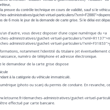
rêteur,
 la preuve du contrôle technique en cours de validité, sauf si le véhicu
ches-administratives/guichet-virtuel-particuliers/?xml=F2880">dispen
s de 6 mois le jour de la demande de carte grise. Si le délai est dépa
qu'un d'autre, vous devez disposer d'une copie numérique du <a
ches-administratives/guichet-virtuel-particuliers/?xml=R1137">
hes-administratives/guichet-virtuel-particuliers/?xml=F31853">p
formations, notamment l'identité du titulaire (et éventuellement de
 naissance, numéro de téléphone et adresse électronique.
ue le demandeur de la carte grise dispose
icule
dant à la catégorie du véhicule immatriculé.
numérique (photo ou scan) du permis de conduire. En revanche, c
w.letourne.fr/demarches-administratives/guichet-virtuel-partic
être effectué par carte bancaire.