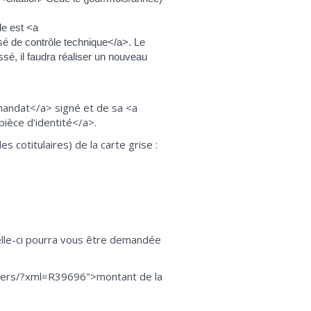
le est <a
sé de contrôle technique</a>. Le
ssé, il faudra réaliser un nouveau
mandat</a> signé et de sa <a
ièce d'identité</a>.
s cotitulaires) de la carte grise :
elle-ci pourra vous être demandée
uliers/?xml=R39696">montant de la