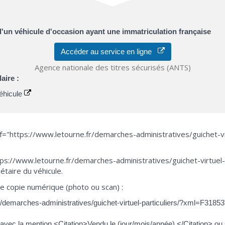
d'un véhicule d'occasion ayant une immatriculation française
Accéder au service en ligne
Agence nationale des titres sécurisés (ANTS)
aire :
véhicule
ef="https://www.letourne.fr/demarches-administratives/guichet-v
ps://www.letourne.fr/demarches-administratives/guichet-virtue
étaire du véhicule.
 copie numérique (photo ou scan) :
/demarches-administratives/guichet-virtuel-particuliers/?xml=F31853">j
e avec la mention <Citation>Vendu le (jour/mois/année) </Citation> ou