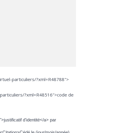
irtuel-particuliers/?xml=R48788">
l-particuliers/?xml=R48516">code de
ustificatif d'identité</a> par
 <Citation>Cédé le (jour/mois/année)