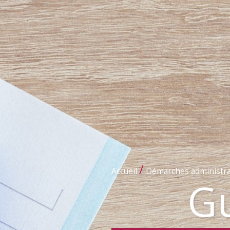
/
Accueil
Démarches administra
Gu