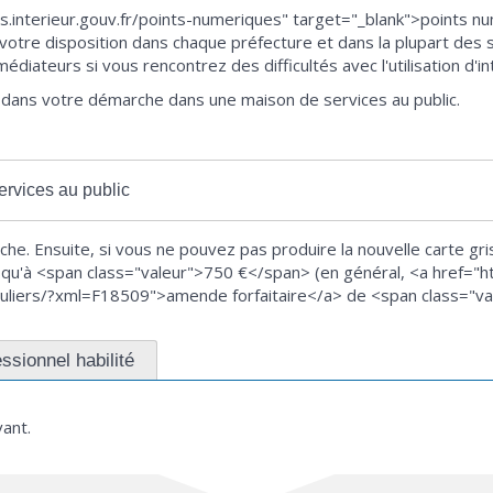
interieur.gouv.fr/points-numeriques" target="_blank">points nu
votre disposition dans chaque préfecture et dans la plupart des
diateurs si vous rencontrez des difficultés avec l'utilisation d'in
dans votre démarche dans une maison de services au public.
ervices au public
he. Ensuite, si vous ne pouvez pas produire la nouvelle carte gris
squ'à <span class="valeur">750 €</span> (en général, <a href="
ticuliers/?xml=F18509">amende forfaitaire</a> de <span class="v
ssionnel habilité
vant.