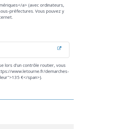
mériques</a> (avec ordinateurs,
 sous-préfectures. Vous pouvez y
ternet.
e lors d'un contrôle routier, vous
https://www.letourne.fr/demarches-
aleur">135 €</span>).