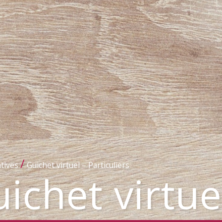
/
tives
Guichet virtuel – Particuliers
ichet virtue