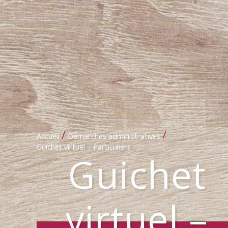
/
/
Accueil
Démarches administratives
Guichet virtuel – Particuliers
Guichet
virtuel –