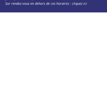
Sur rendez-vous en dehors de ces horaires :
cliquez ici
Plus d’infos
Contact
Les publications
Espace Presse
Réserver créneau Broyage branche
Espace élus