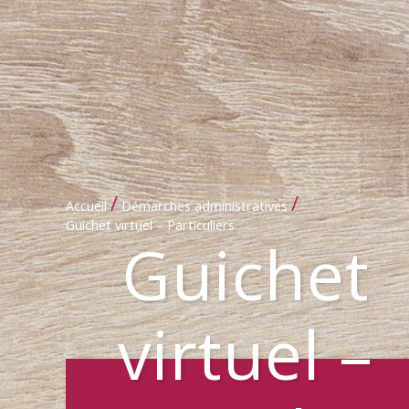
/
/
Accueil
Démarches administratives
Guichet virtuel – Particuliers
Guichet
virtuel –