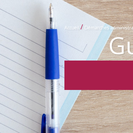
/
Accueil
Démarches administra
Gu