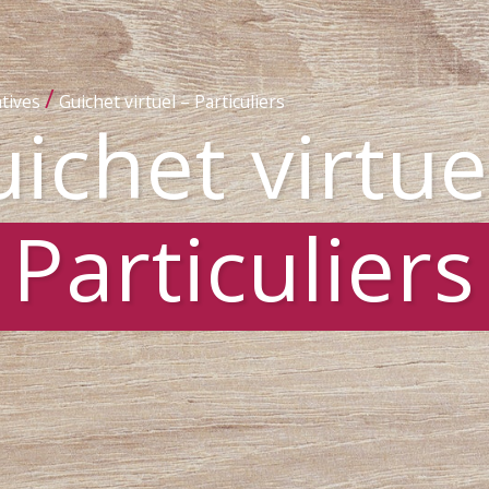
/
tives
Guichet virtuel – Particuliers
ichet virtue
Particuliers