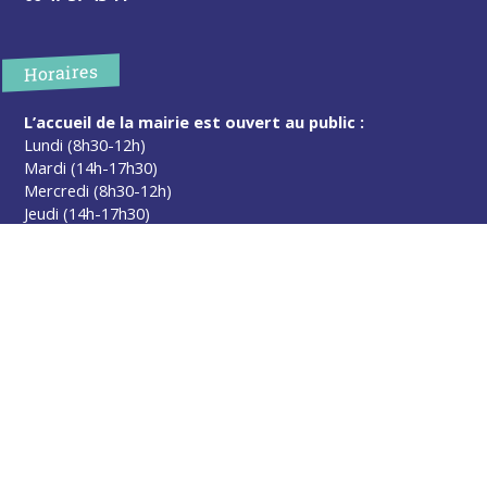
Horaires
L’accueil de la mairie est ouvert au public :
Lundi (8h30-12h)
Mardi (14h-17h30)
Mercredi (8h30-12h)
Jeudi (14h-17h30)
Sur rendez-vous en dehors de ces horaires :
cliquez ici
Plus d’infos
Contact
Les publications
Espace Presse
Réserver créneau Broyage branche