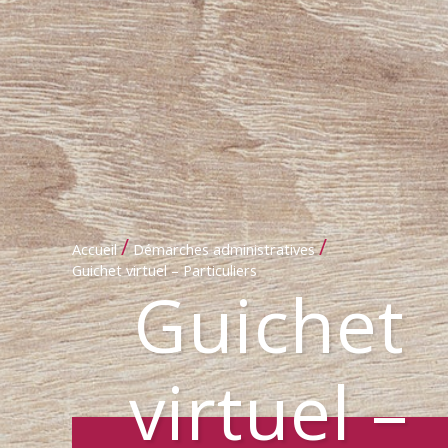
/
/
Accueil
Démarches administratives
Guichet virtuel – Particuliers
Guichet
virtuel –