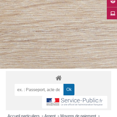
Accueil particuliers
>
Argent
>
Moyens de paiement
>