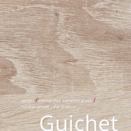
/
/
Accueil
Démarches administratives
Guichet virtuel – Particuliers
Guichet