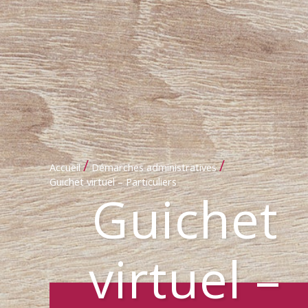
/
/
Accueil
Démarches administratives
Guichet virtuel – Particuliers
Guichet
virtuel –