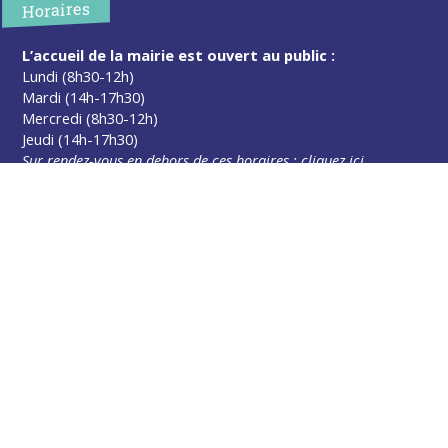
Horaires
L’accueil de la mairie est ouvert au public :
Lundi (8h30-12h)
Mardi (14h-17h30)
Mercredi (8h30-12h)
Jeudi (14h-17h30)
Sur rendez-vous en dehors de ces horaires :
cliquez ici
Plus d’infos
Contact
Les publications
Espace Presse
Réserver créneau Broyage branche
Espace élus