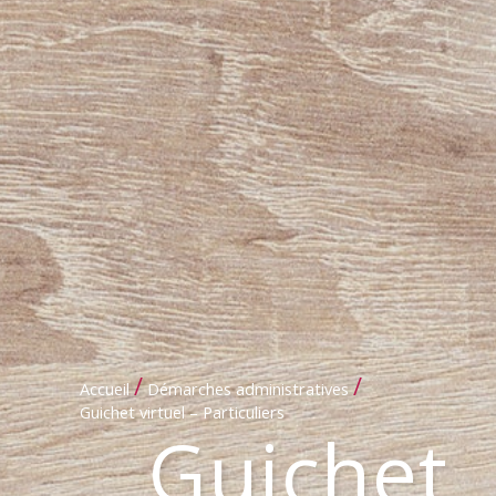
/
/
Accueil
Démarches administratives
Guichet virtuel – Particuliers
Guichet