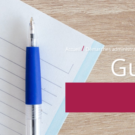
/
Accueil
Démarches administra
Gu