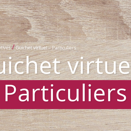
/
tives
Guichet virtuel – Particuliers
ichet virtue
Particuliers