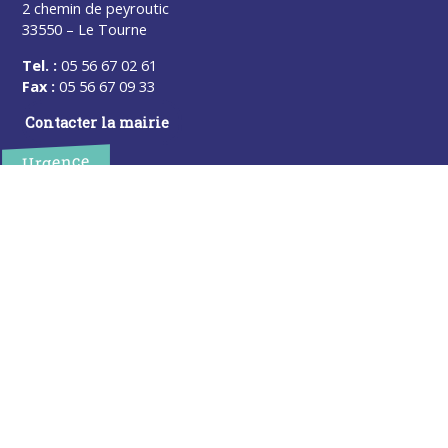
2 chemin de peyroutic
33550 – Le Tourne
Tel. :
05 56 67 02 61
Fax :
05 56 67 09 33
Contacter la mairie
Urgence
Pour toute urgence, un élu à votre écoute au :
06 47 37 43 11
Horaires
L’accueil de la mairie est ouvert au public :
Lundi (8h30-12h)
Mardi (14h-17h30)
Mercredi (8h30-12h)
Jeudi (14h-17h30)