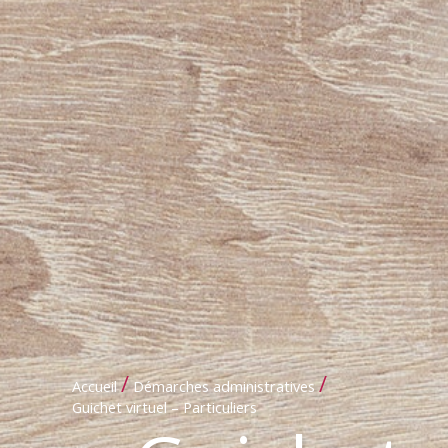
/
/
Accueil
Démarches administratives
Guichet virtuel – Particuliers