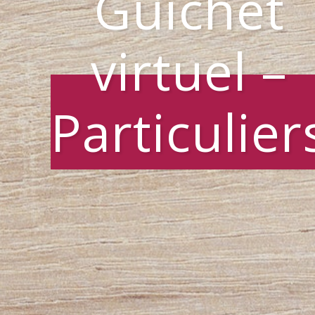
Guichet
virtuel –
Particulier