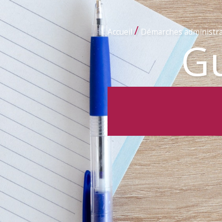
/
Accueil
Démarches administra
Gu