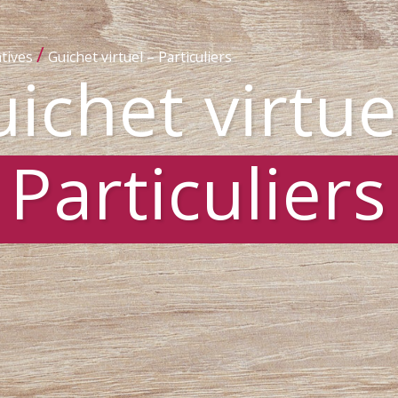
/
tives
Guichet virtuel – Particuliers
ichet virtue
Particuliers