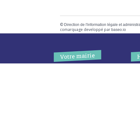
©
Direction de l'information légale et administr
comarquage developpé par
baseo.io
Votre mairie
Adresse
L
2 chemin de peyroutic
o
33550 – Le Tourne
L
M
Tel. :
05 56 67 02 61
M
Fax :
05 56 67 09 33
J
S
Contacter la mairie
c
Urgence