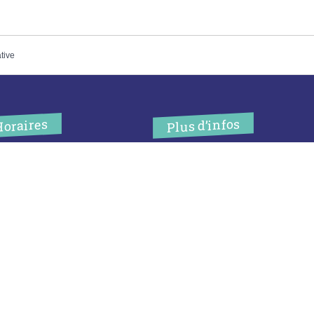
ative
Plus d’infos
Horaires
’accueil de la mairie est
Contact
uvert au public :
Les publications
undi (8h30-12h)
ardi (14h-17h30)
Espace Presse
ercredi (8h30-12h)
eudi (14h-17h30)
Réserver créneau
ur rendez-vous en dehors de
Broyage branche
es horaires :
cliquez ici
Espace élus