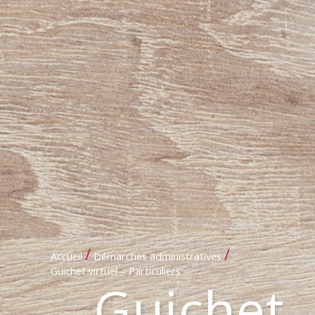
/
/
Accueil
Démarches administratives
Guichet virtuel – Particuliers
Guichet