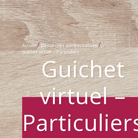
/
/
Accueil
Démarches administratives
Guichet virtuel – Particuliers
Guichet
virtuel –
Particulier