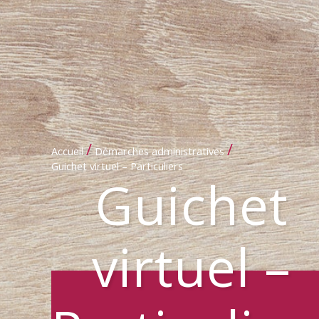
/
/
Accueil
Démarches administratives
Guichet virtuel – Particuliers
Guichet
virtuel –