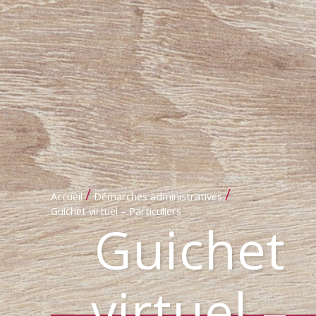
/
/
Accueil
Démarches administratives
Guichet virtuel – Particuliers
Guichet
virtuel –