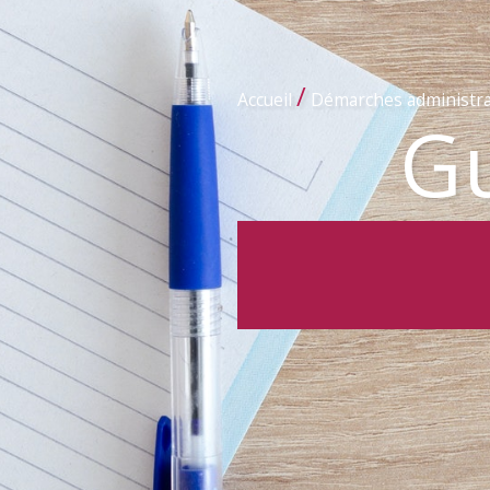
/
Accueil
Démarches administra
Gu