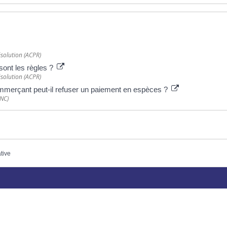
ésolution (ACPR)
sont les règles ?
ésolution (ACPR)
mmerçant peut-il refuser un paiement en espèces ?
INC)
ative
Plus d’infos
Horaires