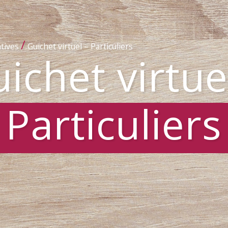
/
tives
Guichet virtuel – Particuliers
ichet virtue
Particuliers