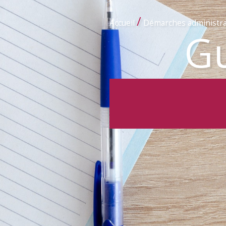
/
Accueil
Démarches administra
Gu