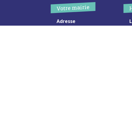
Votre mairie
Adresse
L
2 chemin de peyroutic
o
33550 – Le Tourne
L
M
Tel. :
05 56 67 02 61
M
Fax :
05 56 67 09 33
J
S
Contacter la mairie
c
Urgence
Pour toute urgence, un élu à
votre écoute au :
06 47 37 43 11
Mentions Légales
Plan du site
RGPD