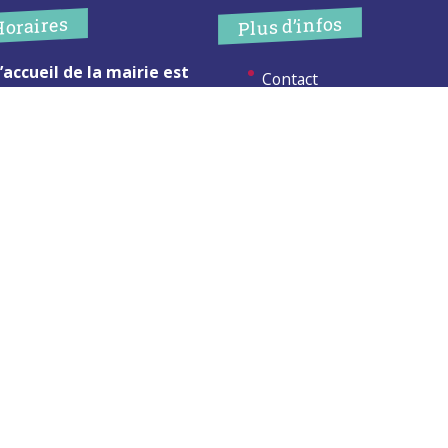
Plus d’infos
Horaires
’accueil de la mairie est
Contact
uvert au public :
Les publications
undi (8h30-12h)
ardi (14h-17h30)
Espace Presse
ercredi (8h30-12h)
eudi (14h-17h30)
Réserver créneau
ur rendez-vous en dehors de
Broyage branche
es horaires :
cliquez ici
Espace élus
Permanences en Mairie