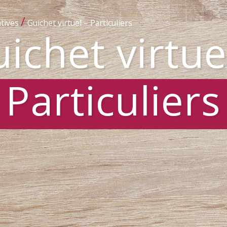
/
tives
Guichet virtuel – Particuliers
ichet virtue
Particuliers