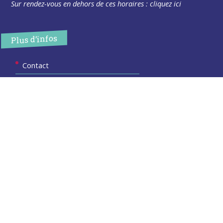
Sur rendez-vous en dehors de ces horaires :
cliquez ici
Plus d’infos
Contact
Les publications
Espace Presse
Réserver créneau Broyage branche
Espace élus