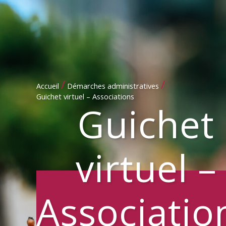
/
/
Accueil
Démarches administratives
Guichet virtuel – Associations
Guichet
virtuel –
Associatio