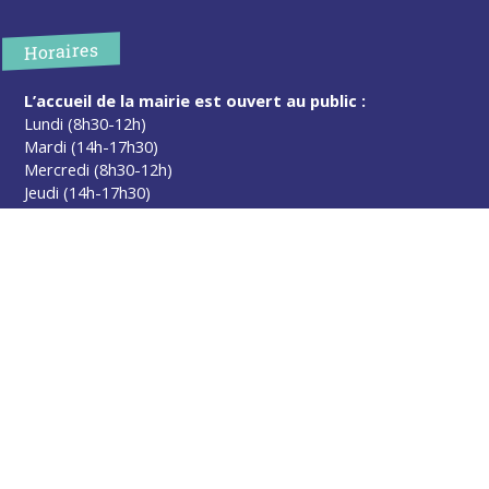
Horaires
L’accueil de la mairie est ouvert au public :
Lundi (8h30-12h)
Mardi (14h-17h30)
Mercredi (8h30-12h)
Jeudi (14h-17h30)
Sur rendez-vous en dehors de ces horaires :
cliquez ici
Plus d’infos
Contact
Les publications
Espace Presse
Réserver créneau Broyage branche