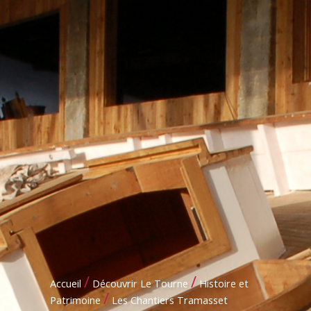
/
/
Accueil
Découvrir Le Tourne
Histoire et
/
Patrimoine
Les Chantiers Tramasset