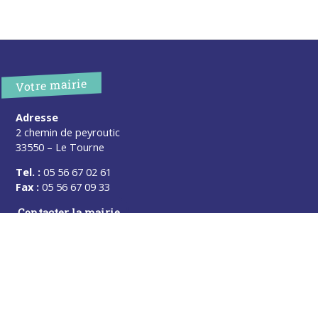
Votre mairie
Adresse
2 chemin de peyroutic
33550 – Le Tourne
Tel. :
05 56 67 02 61
Fax :
05 56 67 09 33
Contacter la mairie
Urgence
Pour toute urgence, un élu à votre écoute au :
06 47 37 43 11