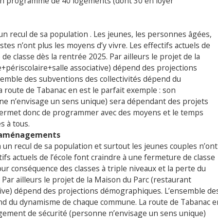
d’un programme de 40 logements (dont 30 en loyer
un recul de sa population . Les jeunes, les personnes âgées,
es n’ont plus les moyens d’y vivre. Les effectifs actuels de
de classe dès la rentrée 2025. Par ailleurs le projet de la
e+périscolaire+salle associative) dépend des projections
semble des subventions des collectivités dépend du
oute de Tabanac en est le parfait exemple : son
e n’envisage un sens unique) sera dépendant des projets
permet donc de programmer avec des moyens et le temps
s à tous.
es aménagements
 un recul de sa population et surtout les jeunes couples n’ont
tifs actuels de l’école font craindre à une fermeture de classe
ur conséquence des classes à triple niveaux et la perte du
 Par ailleurs le projet de la Maison du Parc (restaurant
iative) dépend des projections démographiques. L’ensemble de
pend du dynamisme de chaque commune. La route de Tabanac e
agement de sécurité (personne n’envisage un sens unique)