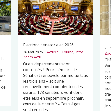
Elections sénatoriales 2026
23 
26 Mai 2026
|
Actus du Tourne
,
Infos
Zoo
Zoom Actu
ds
Chè
Quels départements sont
Vou
concernés ? Pour mémoire, le
en
res
Sénat est renouvelé par moitié tous
ser
con
les trois ans – soit une
à
ann
renouvellement complet tous les
t de
nou
six ans. 178 sénateurs vont donc
tra
être élus en septembre prochain,
tra
ceux de la « série 2 ».Ces sièges
Je s
sont ceux des...