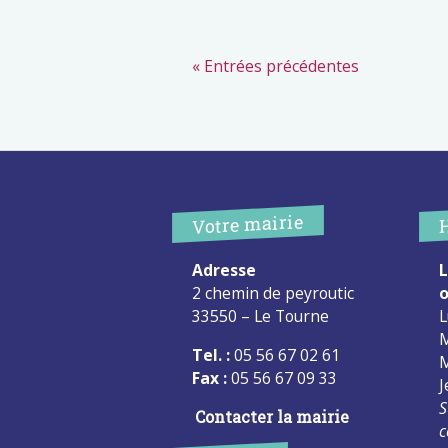
« Entrées précédentes
Votre mairie
Adresse
L
2 chemin de peyroutic
o
33550 – Le Tourne
L
M
Tel. :
05 56 67 02 61
M
Fax :
05 56 67 09 33
J
S
Contacter la mairie
c