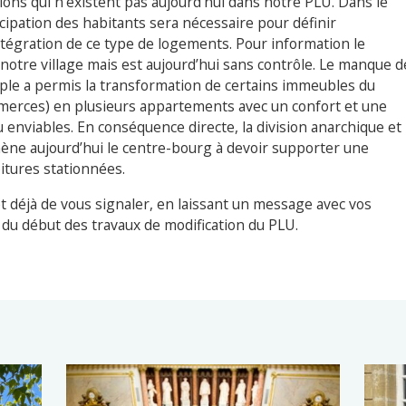
tions qui n’existent pas aujourd’hui dans notre PLU. Dans le
ticipation des habitants sera nécessaire pour définir
intégration de ce type de logements. Pour information le
 notre village mais est aujourd’hui sans contrôle. Le manque d
le a permis la transformation de certains immeubles du
merces) en plusieurs appartements avec un confort et une
enviables. En conséquence directe, la division anarchique et
ène aujourd’hui le centre-bourg à devoir supporter une
itures stationnées.
 déjà de vous signaler, en laissant un message avec vos
du début des travaux de modification du PLU.