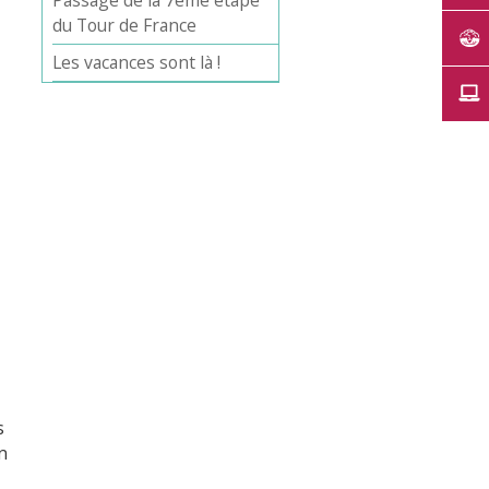
Passage de la 7ème étape
du Tour de France
Les vacances sont là !
s
n