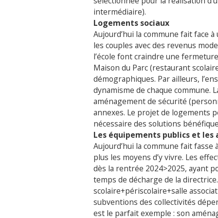
sélectionnée pour la réalisation 
intermédiaire).
Logements sociaux
Aujourd’hui la commune fait face à 
les couples avec des revenus modest
l’école font craindre une fermeture 
Maison du Parc (restaurant scolair
démographiques. Par ailleurs, l’en
dynamisme de chaque commune. La r
aménagement de sécurité (personn
annexes. Le projet de logements 
nécessaire des solutions bénéfique
Les équipements publics et l
Aujourd’hui la commune fait fasse à
plus les moyens d’y vivre. Les effec
dès la rentrée 2024>2025, ayant po
temps de décharge de la directrice.
scolaire+périscolaire+salle assoc
subventions des collectivités dé
est le parfait exemple : son amén