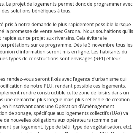
es. Le projet de logements permet donc de programmer avec
des solutions bénéfiques à tous.
é pris à notre demande le plus rapidement possible lorsque
é la promesse de vente avec Garona. Nous souhaitions qu’il
rapide sur ce projet aux riverains. Cela évitera le
terprétations sur ce programme. Dès le 3 novembre tous les
éunion d’information seront mis en ligne. Les habitants du
es types de constructions sont envisagés (R+1) et leur
es rendez-vous seront fixés avec l’agence d’urbanisme qui
ification de notre PLU, rendant possible ces logements.
mplement rendre constructible cette zone de loisirs dans un
ns une démarche plus longue mais plus réfléchie de création
et, en l’inscrivant dans une Opération d’Aménagement
on de zonage, spécifique aux logements collectifs (UAs) va
re de nouvelles obligations aux opérateurs (comme par
ent par logement, type de bâti, type de végétalisation, etc),