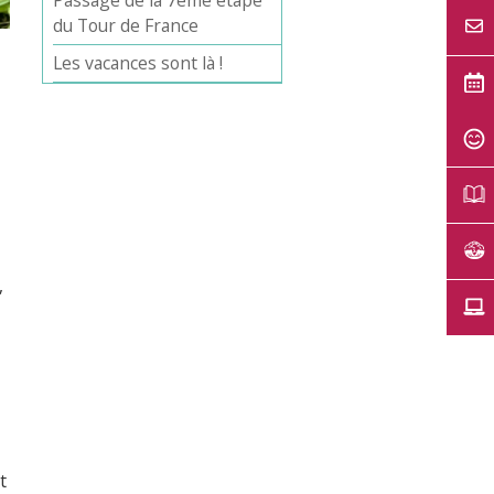
Passage de la 7ème étape
du Tour de France
Les vacances sont là !
,
t