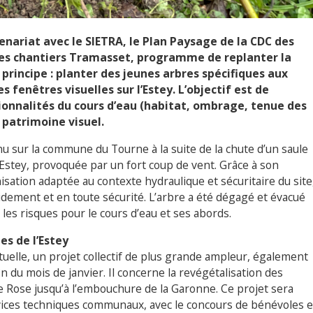
ariat avec le SIETRA, le Plan Paysage de la CDC des
les chantiers Tramasset,
programme de replanter la
e principe : planter des jeunes arbres spécifiques aux
 fenêtres visuelles sur l’Estey. L’objectif est de
ionnalités du cours d’eau (habitat, ombrage, tenue des
patrimoine visuel.
 sur la commune du Tourne à la suite de la chute d’un saule
l’Estey, provoquée par un fort coup de vent. Grâce à son
sation adaptée au contexte hydraulique et sécuritaire du site
idement et en toute sécurité. L’arbre a été dégagé et évacué
 les risques pour le cours d’eau et ses abords.
es de l’Estey
tuelle, un projet collectif de plus grande ampleur, également
fin du mois de janvier. Il concerne la revégétalisation des
de Rose jusqu’à l’embouchure de la Garonne. Ce projet sera
rvices techniques communaux, avec le concours de bénévoles e