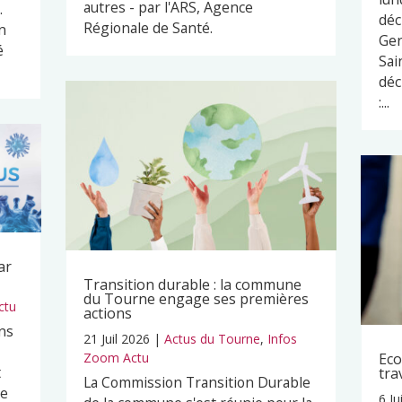
autres - par l'ARS, Agence
.
déc
Régionale de Santé.
n
Ger
é
Sai
déc
:...
ar
Transition durable : la commune
du Tourne engage ses premières
ctu
actions
ns
21 Juil 2026
|
Actus du Tourne
,
Infos
Zoom Actu
Eco
t
tra
La Commission Transition Durable
pe
6 Ju