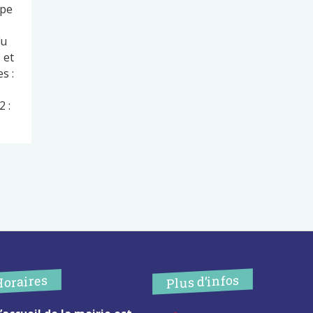
ape
du
 et
s :
 :
Plus d’infos
Horaires