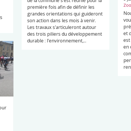
de la commune s'est réunie pour la
Zoo
première fois afin de définir les
Nou
grandes orientations qui guideront
es
vou
son action dans les mois à venir.
pré
Les travaux s'articuleront autour
et 
des trois piliers du développement
est
durable : l'environnement,...
en 
com
per
ren
our