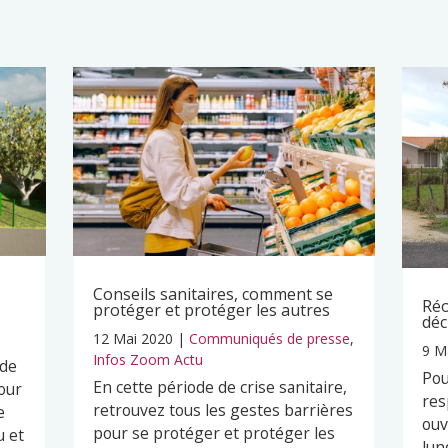
Conseils sanitaires, comment se
Réo
protéger et protéger les autres
déc
12 Mai 2020
|
Communiqués de presse
,
9 M
Infos Zoom Actu
 de
Pou
En cette période de crise sanitaire,
our
res
retrouvez tous les gestes barrières
e
ouv
pour se protéger et protéger les
u et
lun