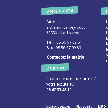
Votre mairie
Adresse
L
2 chemin de peyroutic
o
33550 – Le Tourne
L
M
Tel. :
05 56 67 02 61
M
Fax :
05 56 67 09 33
J
S
Contacter la mairie
c
Urgence
Pour toute urgence, un élu à
votre écoute au :
06 47 37 43 11
Mentions Légales
Plan du site
RGPD