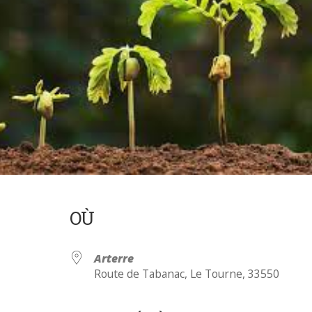
OÙ
Arterre
Route de Tabanac, Le Tourne, 33550