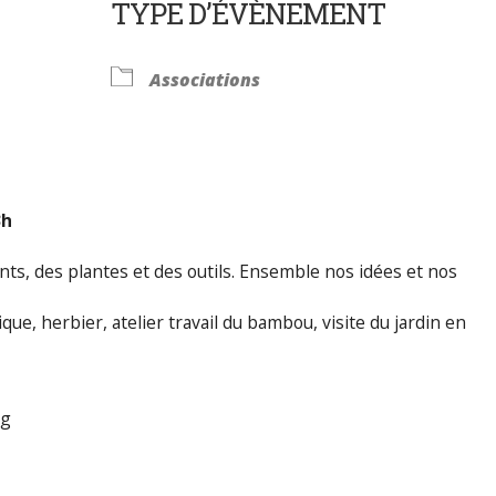
TYPE D’ÉVÈNEMENT
Calendrier Google
iCalendar
Associations
3h
nts, des plantes et des outils. Ensemble nos idées et nos
ue, herbier, atelier travail du bambou, visite du jardin en
rg