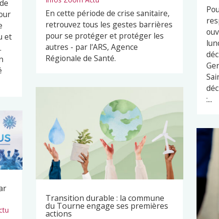
 de
Pou
En cette période de crise sanitaire,
our
res
retrouvez tous les gestes barrières
e
ouv
pour se protéger et protéger les
u et
lun
autres - par l'ARS, Agence
.
déc
Régionale de Santé.
n
Ger
é
Sai
déc
:...
ar
Transition durable : la commune
du Tourne engage ses premières
ctu
actions