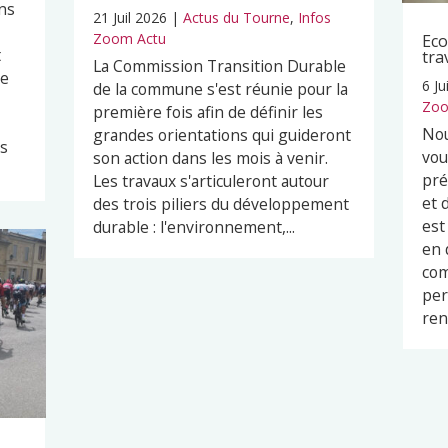
ns
21 Juil 2026
|
Actus du Tourne
,
Infos
Zoom Actu
Eco
t
tra
La Commission Transition Durable
pe
6 Ju
de la commune s'est réunie pour la
Zoo
première fois afin de définir les
Nou
grandes orientations qui guideront
es
vou
son action dans les mois à venir.
pré
Les travaux s'articuleront autour
et 
des trois piliers du développement
est
durable : l'environnement,...
en 
com
per
ren