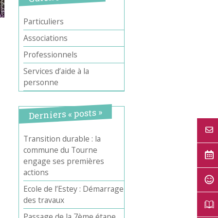
Particuliers
Associations
Professionnels
Services d’aide à la
personne
Derniers « posts »
Office 365
Outlook Live
Transition durable : la
commune du Tourne
engage ses premières
actions
Ecole de l’Estey : Démarrage
des travaux
Passage de la 7ème étape