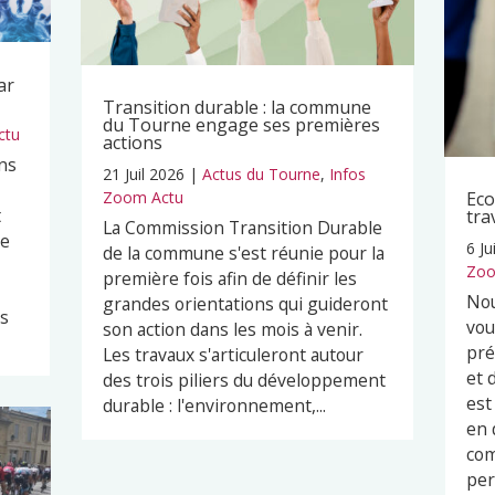
ar
Transition durable : la commune
du Tourne engage ses premières
ctu
actions
ns
21 Juil 2026
|
Actus du Tourne
,
Infos
Zoom Actu
Eco
t
tra
La Commission Transition Durable
pe
6 Ju
de la commune s'est réunie pour la
Zoo
première fois afin de définir les
Nou
grandes orientations qui guideront
es
vou
son action dans les mois à venir.
pré
Les travaux s'articuleront autour
et 
des trois piliers du développement
est
durable : l'environnement,...
en 
com
per