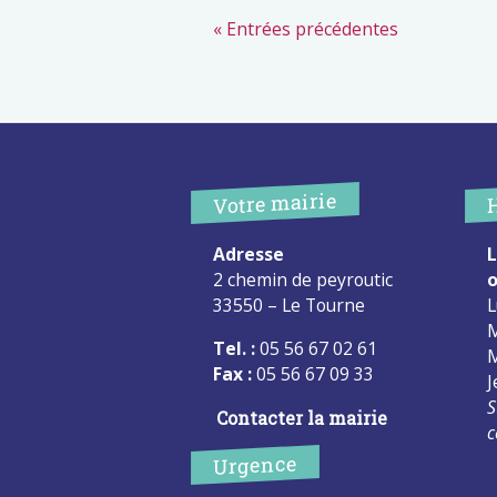
« Entrées précédentes
Votre mairie
Adresse
L
2 chemin de peyroutic
o
33550 – Le Tourne
L
M
Tel. :
05 56 67 02 61
M
Fax :
05 56 67 09 33
J
S
Contacter la mairie
c
Urgence