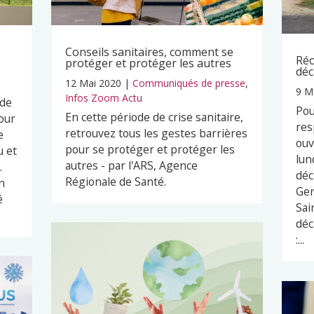
Conseils sanitaires, comment se
Réo
protéger et protéger les autres
déc
12 Mai 2020
|
Communiqués de presse
,
9 M
Infos Zoom Actu
 de
Pou
En cette période de crise sanitaire,
our
res
retrouvez tous les gestes barrières
e
ouv
pour se protéger et protéger les
u et
lun
autres - par l'ARS, Agence
.
déc
Régionale de Santé.
n
Ger
é
Sai
déc
:...