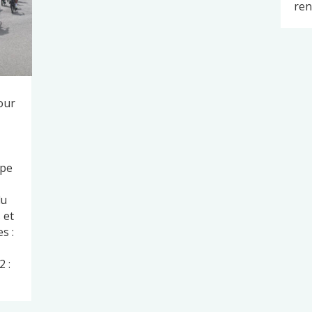
ren
our
ape
du
 et
s :
 :