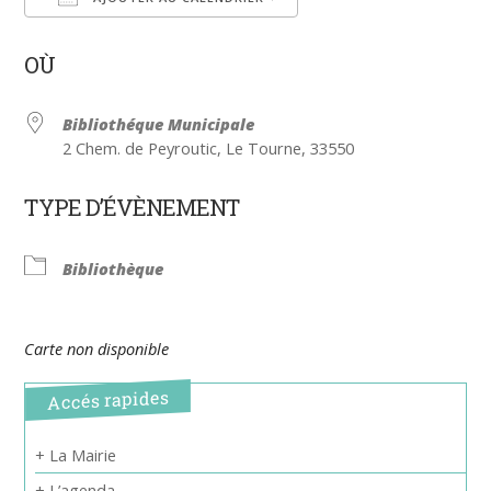
Télécharger ICS
Calendrier Google
OÙ
Bibliothéque Municipale
2 Chem. de Peyroutic, Le Tourne, 33550
TYPE D’ÉVÈNEMENT
Bibliothèque
Carte non disponible
Accés rapides
+ La Mairie
+ L’agenda