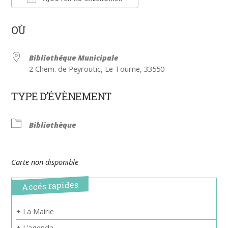
Télécharger ICS
Calendrier Google
OÙ
Bibliothéque Municipale
2 Chem. de Peyroutic, Le Tourne, 33550
TYPE D’ÉVÈNEMENT
Bibliothèque
Carte non disponible
Accés rapides
+ La Mairie
+ L’agenda