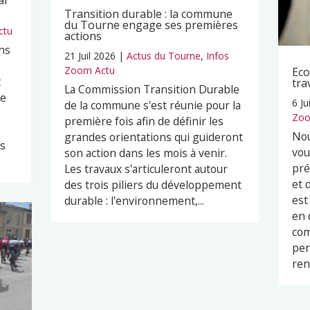
ar
Transition durable : la commune
du Tourne engage ses premières
ctu
actions
ns
21 Juil 2026
|
Actus du Tourne
,
Infos
Zoom Actu
Eco
t
tra
La Commission Transition Durable
pe
6 Ju
de la commune s'est réunie pour la
Zoo
première fois afin de définir les
Nou
grandes orientations qui guideront
es
vou
son action dans les mois à venir.
pré
Les travaux s'articuleront autour
et 
des trois piliers du développement
est
durable : l'environnement,...
en 
com
per
ren