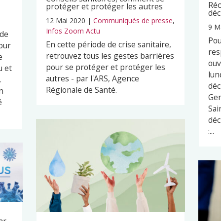
Réo
protéger et protéger les autres
déc
12 Mai 2020
|
Communiqués de presse
,
9 M
Infos Zoom Actu
 de
Pou
En cette période de crise sanitaire,
our
res
retrouvez tous les gestes barrières
e
ouv
pour se protéger et protéger les
u et
lun
autres - par l'ARS, Agence
.
déc
Régionale de Santé.
n
Ger
é
Sai
déc
:...