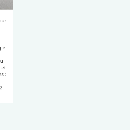
our
ape
du
 et
s :
 :