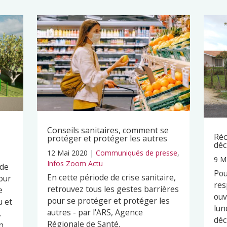
Conseils sanitaires, comment se
Réo
protéger et protéger les autres
déc
12 Mai 2020
|
Communiqués de presse
,
9 M
Infos Zoom Actu
 de
Pou
En cette période de crise sanitaire,
our
res
retrouvez tous les gestes barrières
e
ouv
pour se protéger et protéger les
u et
lun
autres - par l'ARS, Agence
.
déc
Régionale de Santé.
n