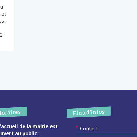
du
 et
s :
 :
Plus d’infos
Horaires
’accueil de la mairie est
Contact
uvert au public :