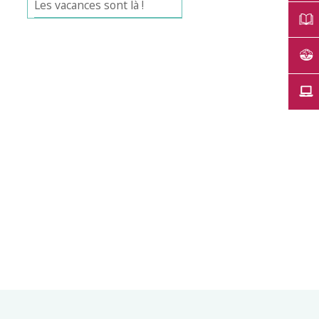
Les vacances sont là !
Office 365
Outlook Live