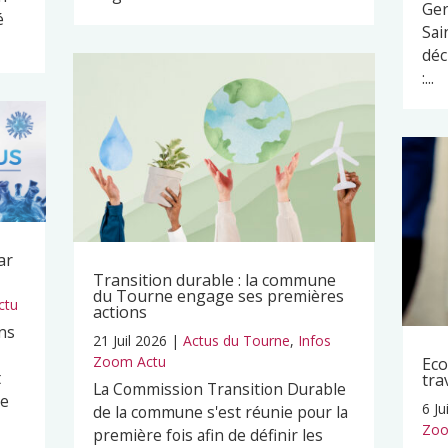
Ger
é
Sai
déc
:...
ar
Transition durable : la commune
du Tourne engage ses premières
ctu
actions
ns
21 Juil 2026
|
Actus du Tourne
,
Infos
Zoom Actu
Eco
t
tra
La Commission Transition Durable
pe
6 Ju
de la commune s'est réunie pour la
Zoo
première fois afin de définir les