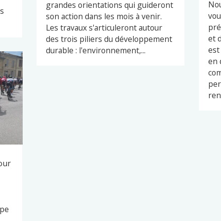
Nou
grandes orientations qui guideront
es
vou
son action dans les mois à venir.
pré
Les travaux s'articuleront autour
et 
des trois piliers du développement
est
durable : l'environnement,...
en 
com
per
ren
our
ape