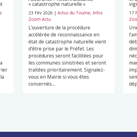
nt
« catastrophe naturelle »
vig
s
23 Fév 2026
|
Actus du Tourne
,
Infos
17 
Zoom Actu
Zoo
L'ouverture de la procédure
Une
s
accélérée de reconnaissance en
l’a
état de catastrophe naturelle vient
déb
d'être prise par le Préfet. Les
dim
procédures seront facilitées pour
néc
ra
les communes sinistrées et seront
mar
rier
traitées prioritairement. Signalez-
imp
la
vous en Mairie si vous êtes
sem
concernés....
dép