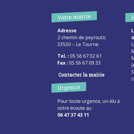
Votre mairie
Adresse
L
2 chemin de peyroutic
o
33550 – Le Tourne
L
M
Tel. :
05 56 67 02 61
M
Fax :
05 56 67 09 33
J
S
Contacter la mairie
c
Urgence
Pour toute urgence, un élu à
votre écoute au :
06 47 37 43 11