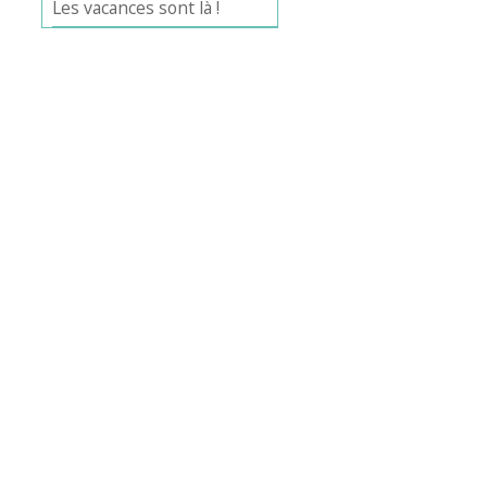
Les vacances sont là !
Office 365
Outlook Live