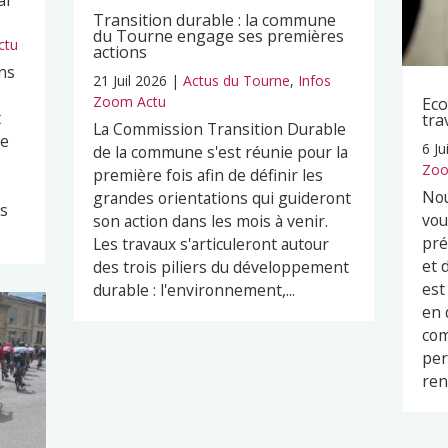
ar
Transition durable : la commune
du Tourne engage ses premières
ctu
actions
ns
21 Juil 2026
|
Actus du Tourne
,
Infos
Zoom Actu
Eco
t
tra
La Commission Transition Durable
pe
6 Ju
de la commune s'est réunie pour la
Zoo
première fois afin de définir les
Nou
grandes orientations qui guideront
es
vou
son action dans les mois à venir.
pré
Les travaux s'articuleront autour
et 
des trois piliers du développement
est
durable : l'environnement,...
en 
com
per
ren