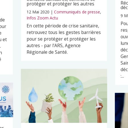
Réo
protéger et protéger les autres
déc
12 Mai 2020
|
Communiqués de presse
,
9 M
Infos Zoom Actu
 de
Pou
En cette période de crise sanitaire,
our
res
retrouvez tous les gestes barrières
e
ouv
pour se protéger et protéger les
u et
lun
autres - par l'ARS, Agence
.
déc
Régionale de Santé.
n
Ger
é
Sai
déc
:...