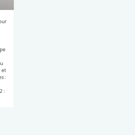
our
ape
du
 et
s :
 :