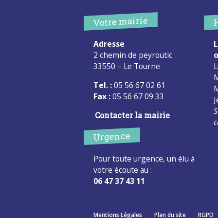
Votre mairie
Adresse
L
2 chemin de peyroutic
o
33550 – Le Tourne
L
M
Tel. :
05 56 67 02 61
M
Fax :
05 56 67 09 33
J
S
Contacter la mairie
c
Urgence
Pour toute urgence, un élu à
votre écoute au :
06 47 37 43 11
Mentions Légales
Plan du site
RGPD