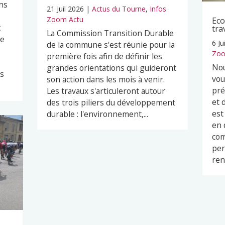
ns
21 Juil 2026
|
Actus du Tourne
,
Infos
Zoom Actu
Eco
t
tra
La Commission Transition Durable
pe
6 Ju
de la commune s'est réunie pour la
Zoo
première fois afin de définir les
Nou
grandes orientations qui guideront
es
vou
son action dans les mois à venir.
pré
Les travaux s'articuleront autour
et 
des trois piliers du développement
est
durable : l'environnement,...
en 
com
per
ren