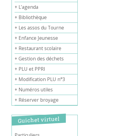
+ L’agenda
+ Bibliothèque
+ Les assos du Tourne
+ Enfance Jeunesse
Office 365
Outlook Live
+ Restaurant scolaire
+ Gestion des déchets
+ PLU et PPRI
+ Modification PLU n°3
+ Numéros utiles
+ Réserver broyage
Guichet virtuel
Particuliers