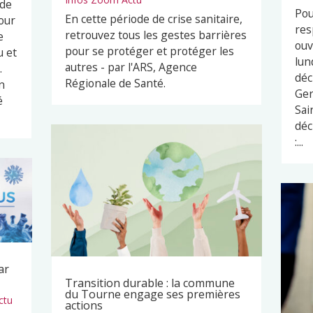
 de
Pou
En cette période de crise sanitaire,
our
res
retrouvez tous les gestes barrières
e
ouv
pour se protéger et protéger les
u et
lun
autres - par l'ARS, Agence
.
déc
Régionale de Santé.
n
Ger
é
Sai
déc
:...
ar
Transition durable : la commune
du Tourne engage ses premières
ctu
actions