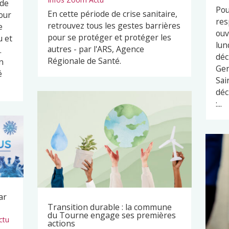
 de
Pou
En cette période de crise sanitaire,
our
res
retrouvez tous les gestes barrières
e
ouv
pour se protéger et protéger les
u et
lun
autres - par l'ARS, Agence
.
déc
Régionale de Santé.
n
Ger
é
Sai
déc
:...
ar
Transition durable : la commune
du Tourne engage ses premières
ctu
actions