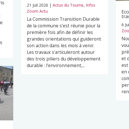
ns
21 Juil 2026
|
Actus du Tourne
,
Infos
Zoom Actu
Eco
t
tra
La Commission Transition Durable
pe
6 Ju
de la commune s'est réunie pour la
Zoo
première fois afin de définir les
Nou
grandes orientations qui guideront
es
vou
son action dans les mois à venir.
pré
Les travaux s'articuleront autour
et 
des trois piliers du développement
est
durable : l'environnement,...
en 
com
per
ren