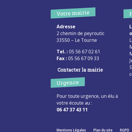
Votre mairie
Adresse
L
2 chemin de peyroutic
o
33550 – Le Tourne
L
M
Tel. :
05 56 67 02 61
M
Fax :
05 56 67 09 33
J
S
Contacter la mairie
c
Urgence
Pour toute urgence, un élu à
votre écoute au :
06 47 37 43 11
Mentions Légales
Plan du site
RGPD