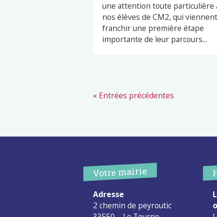
une attention toute particulière 
nos élèves de CM2, qui viennen
franchir une première étape
importante de leur parcours...
« Entrées précédentes
Votre mairie
Adresse
L
2 chemin de peyroutic
o
33550 – Le Tourne
L