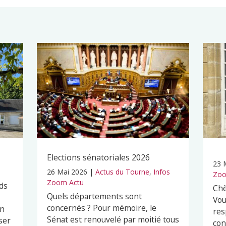
Elections sénatoriales 2026
23 
26 Mai 2026
|
Actus du Tourne
,
Infos
Zoo
Zoom Actu
ds
Chè
Quels départements sont
Vou
concernés ? Pour mémoire, le
en
res
Sénat est renouvelé par moitié tous
ser
con