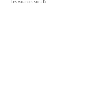
Les vacances sont là !
Office 365
Outlook Live