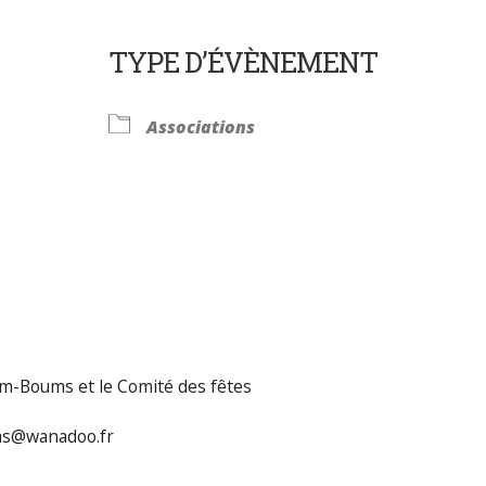
TYPE D’ÉVÈNEMENT
Associations
Calendrier Google
iCalendar
im-Boums et le Comité des fêtes
ums@wanadoo.fr