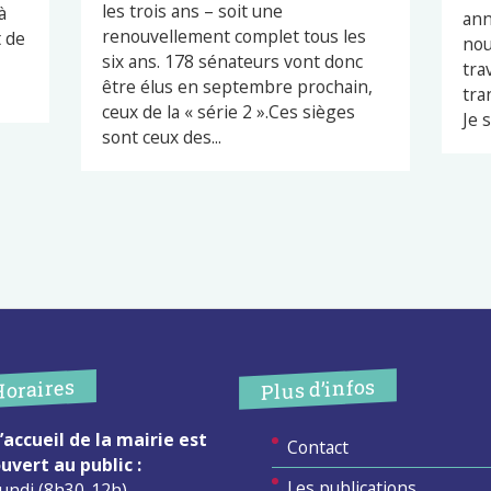
les trois ans – soit une
à
ann
renouvellement complet tous les
t de
nou
six ans. 178 sénateurs vont donc
tra
être élus en septembre prochain,
tra
ceux de la « série 2 ».Ces sièges
Je s
sont ceux des...
Plus d’infos
Horaires
’accueil de la mairie est
Contact
uvert au public :
Les publications
undi (8h30-12h)