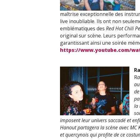
maîtrise exceptionnelle des instr
live inoubliable. Ils ont non seulem
emblématiques des
Red Hot Chili P
original sur scène. Leurs performa
garantissant ainsi une soirée mém
https://www.youtube.com/wa
Ra
R
a
au
de
pa
la
so
imposent leur univers saccadé et enf
Hanout partagera la scène avec MC Ke
et quercynois qui profite de ce cost