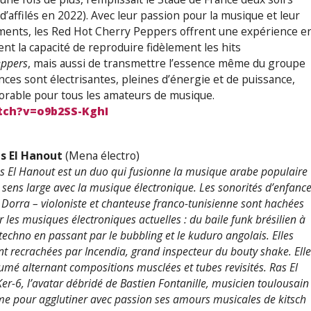
d’affilés en 2022). Avec leur passion pour la musique et leur
uments, les Red Hot Cherry Peppers offrent une expérience e
ent la capacité de reproduire fidèlement les hits
eppers
, mais aussi de transmettre l’essence même du groupe
nces sont électrisantes, pleines d’énergie et de puissance,
orable pour tous les amateurs de musique.
tch?v=o9b2SS-KghI
s El Hanout
(Mena électro)
s El Hanout est un duo qui fusionne la musique arabe populaire
 sens large avec la musique électronique. Les sonorités d’enfanc
 Dorra – violoniste et chanteuse franco-tunisienne sont hachées
r les musiques électroniques actuelles : du baile funk brésilien à
 techno en passant par le bubbling et le kuduro angolais. Elles
nt recrachées par Incendia, grand inspecteur du bouty shake. Ell
umé alternant compositions musclées et tubes revisités. Ras El
r-6, l’avatar débridé de Bastien Fontanille, musicien toulousain
ume pour agglutiner avec passion ses amours musicales de kitsch