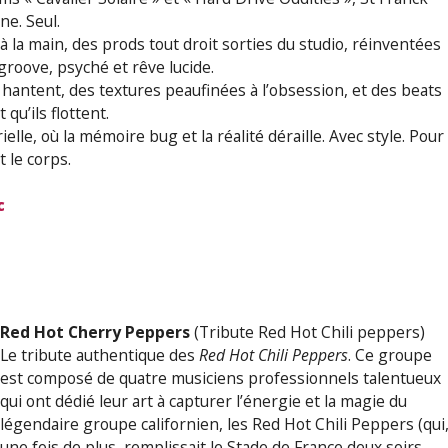
e. Seul.
 la main, des prods tout droit sorties du studio, réinventées
groove, psyché et rêve lucide.
 hantent, des textures peaufinées à l’obsession, et des beats
 qu’ils flottent.
le, où la mémoire bug et la réalité déraille. Avec style. Pour
t le corps.
c
Red Hot Cherry Peppers
(Tribute Red Hot Chili peppers)
Le tribute authentique des
Red Hot Chili Peppers
. Ce groupe
est composé de quatre musiciens professionnels talentueux
qui ont dédié leur art à capturer l’énergie et la magie du
légendaire groupe californien, les Red Hot Chili Peppers (qui
une fois de plus, remplissait le Stade de France deux soirs