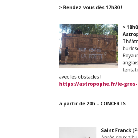
> Rendez-vous dès 17h30 !
>
18h0
Astro
Théâtr
burles
Royaum
anglais
tentati
avec les obstacles !
https://astropophe.fr/le-gros
à partir de 20h – CONCERTS
Saint Franck
(P
Après deux album