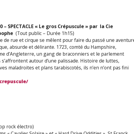
0 – SPECTACLE « Le gros Crépuscule »
par
la Cie
pophe
(Tout public – Durée 1h15)
e de rue et cirque se mêlent pour faire du passé une aventur
que, absurde et délirante. 1723, comté du Hampshire,
e d’Angleterre, un gang de braconniers et le parlement
 s’affrontent autour d’une palissade. Histoire de luttes,
ves maladroites et plans tarabiscotés, ils n’en n’ont pas fini
-crepuscule/
op rock électro)
s « Cavalier Solaire » et « Hard Drive Oddities », St Franck