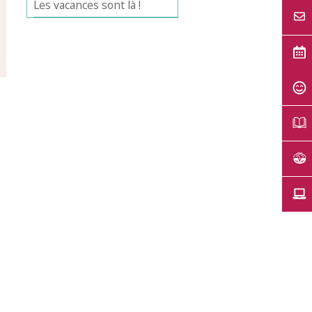
Les vacances sont là !
Office 365
Outlook Live