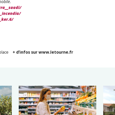
mobile.
ra__saadi/
_incendia/
ker.6/
place
+ d’infos sur www.letourne.fr