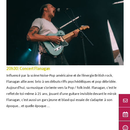
20h30: Concert Flanagan
Influencé par la scène Noise-Pop américaine et de l’énergie British rock,
Flanagan allie avec brio à ses débuts riffs psychédéliques et pop débridée.
Aujourd’hui, sa musique s’oriente vers la Pop / folk indé. Flanagan, c’est le
reflet de toi-même à 21 ans, jouant d’une guitare invisible devant le miroir.
Flanagan, c’est aussi un gars jeune et blasé qui essaie de s’adapter à son
époque… et quelle époque …