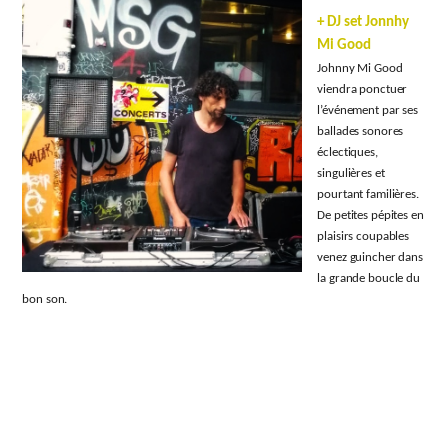
+ DJ set Jonnhy
Mi Good
Johnny Mi Good
viendra ponctuer
l’événement par ses
ballades sonores
éclectiques,
singulières et
pourtant familières.
De petites pépites en
plaisirs coupables
venez guincher dans
la grande boucle du
bon son.