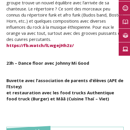
groupe trouve un nouvel équilibre avec l’arrivée de sa
chanteuse. Le répertoire ? Ce sont d
es morceaux peu
connus du répertoire funk
et
afro funk (Budos band, Boston
Horn,
et
c..) et quelques compositions
avec diverses
influences du rock à la musique éthiopienne
.
Pour eux le
orange va avec tout, surtout avec des grooves puissants et
des cuivres percutants.
https://fb.watch/lLwgejHh2z/
23h – Dance floor avec Johnny Mi Good
Buvette avec l’association de parents d’élèves (APE de
l’Estey)
et restauration avec les food trucks Authentique
food truck (Burger) et Mââ (Cuisine Thaï – Viet)