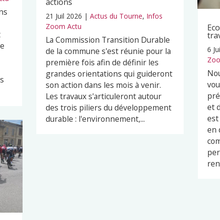
actions
ns
21 Juil 2026
|
Actus du Tourne
,
Infos
Zoom Actu
Eco
t
tra
La Commission Transition Durable
pe
6 Ju
de la commune s'est réunie pour la
Zoo
première fois afin de définir les
Nou
grandes orientations qui guideront
es
vou
son action dans les mois à venir.
pré
Les travaux s'articuleront autour
et 
des trois piliers du développement
est
durable : l'environnement,...
en 
com
per
ren