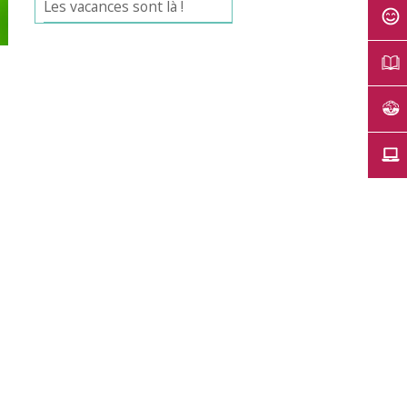
Les vacances sont là !
Office 365
Outlook Live