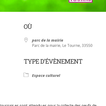
OÙ
parc de la mairie
Parc de la mairie, Le Tourne, 33550
TYPE D’ÉVÈNEMENT
Calendrier Google
iCalendar
Espace culturel
ournais.es sont attendu.es pour la collecte des oeufs de