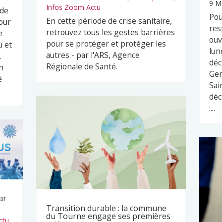
9 M
Infos Zoom Actu
 de
Pou
En cette période de crise sanitaire,
our
res
retrouvez tous les gestes barrières
e
ouv
pour se protéger et protéger les
u et
lun
autres - par l'ARS, Agence
.
déc
Régionale de Santé.
n
Ger
é
Sai
déc
:...
ar
Transition durable : la commune
du Tourne engage ses premières
ctu