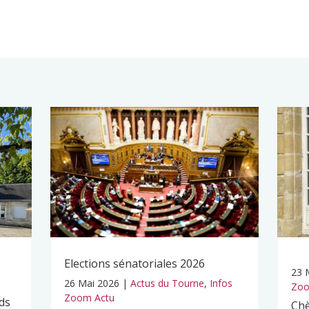
Elections sénatoriales 2026
23 
26 Mai 2026
|
Actus du Tourne
,
Infos
Zoo
Zoom Actu
ds
Chè