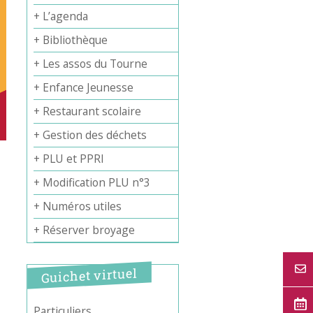
+ L’agenda
+ Bibliothèque
+ Les assos du Tourne
+ Enfance Jeunesse
+ Restaurant scolaire
+ Gestion des déchets
+ PLU et PPRI
+ Modification PLU n°3
+ Numéros utiles
+ Réserver broyage
Guichet virtuel
Particuliers
Office 365
Outlook Live