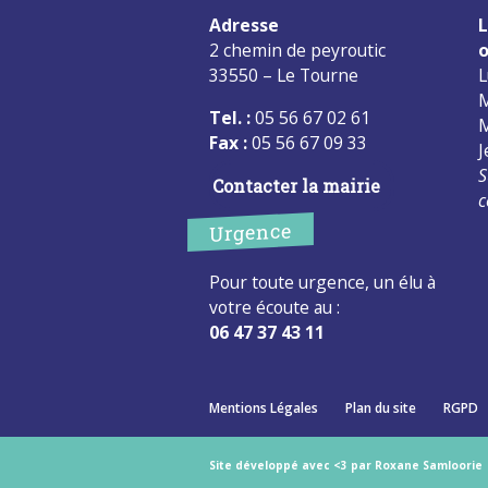
Adresse
L
2 chemin de peyroutic
o
33550 – Le Tourne
L
M
Tel. :
05 56 67 02 61
M
Fax :
05 56 67 09 33
J
S
Contacter la mairie
c
Urgence
Pour toute urgence, un élu à
votre écoute au :
06 47 37 43 11
Mentions Légales
Plan du site
RGPD
Site développé avec <3 par Roxane Samloorie