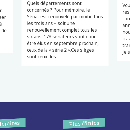
Quels départements sont
Vou
concernés ? Pour mémoire, le
en
res
Sénat est renouvelé par moitié tous
ser
con
les trois ans – soit une
à
ann
renouvellement complet tous les
t de
nou
six ans. 178 sénateurs vont donc
tra
être élus en septembre prochain,
tra
ceux de la « série 2 ».Ces sièges
Je s
sont ceux des...
Plus d’infos
Horaires