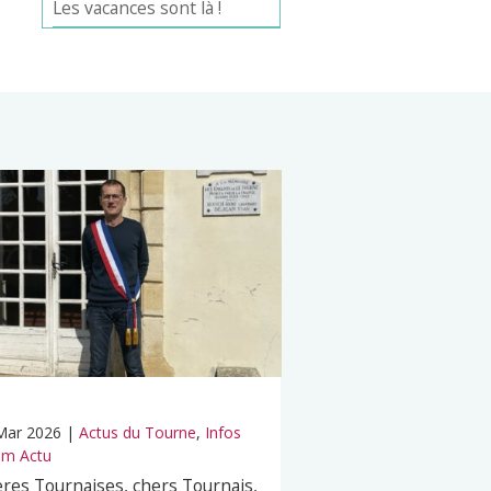
Les vacances sont là !
Mar 2026
|
Actus du Tourne
,
Infos
m Actu
res Tournaises, chers Tournais,