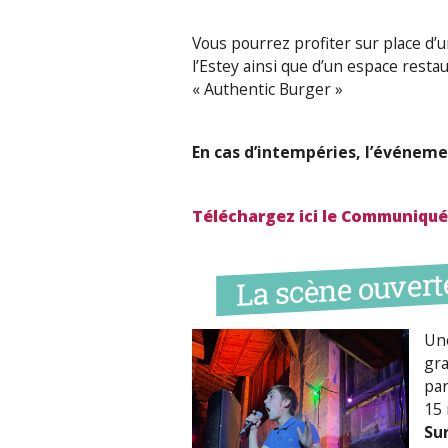
Vous pourrez profiter sur place d’
l’Estey ainsi que d’un espace resta
« Authentic Burger »
En cas d’intempéries, l’événem
Téléchargez ici le Communiqué 
La scène ouverte
Une
gra
par
15 
S
u