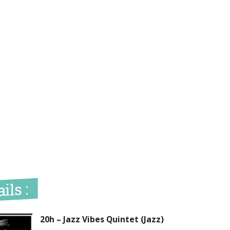
ils :
20h – Jazz Vibes Quintet (Jazz)