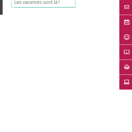
Les vacances sont là !
Office 365
Outlook Live