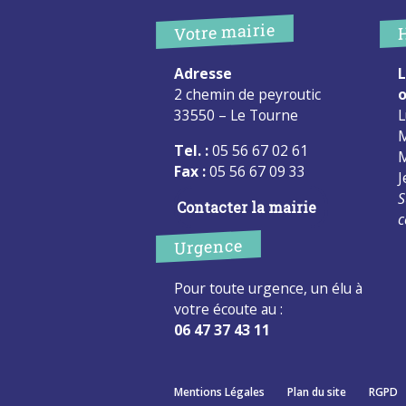
Votre mairie
Adresse
L
2 chemin de peyroutic
o
33550 – Le Tourne
L
M
Tel. :
05 56 67 02 61
M
Fax :
05 56 67 09 33
J
S
Contacter la mairie
c
Urgence
Pour toute urgence, un élu à
votre écoute au :
06 47 37 43 11
Mentions Légales
Plan du site
RGPD