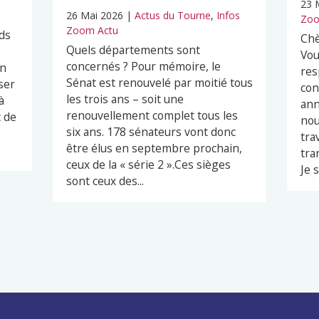
23 
26 Mai 2026
|
Actus du Tourne
,
Infos
Zoo
Zoom Actu
ds
Chè
Quels départements sont
Vou
concernés ? Pour mémoire, le
en
res
Sénat est renouvelé par moitié tous
ser
con
les trois ans – soit une
à
ann
renouvellement complet tous les
t de
nou
six ans. 178 sénateurs vont donc
tra
être élus en septembre prochain,
tra
ceux de la « série 2 ».Ces sièges
Je s
sont ceux des...