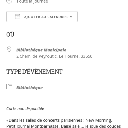
Toute la journée
AJOUTER AU CALENDRIER
Télécharger ICS
Calendrier Google
OÙ
Bibliothéque Municipale
2 Chem. de Peyroutic, Le Tourne, 33550
TYPE D’ÉVÈNEMENT
Bibliothèque
Carte non disponible
«Dans les salles de concerts parisiennes : New Morning,
Petit Journal Montparnasse, Baisé salé…, je joue des coudes