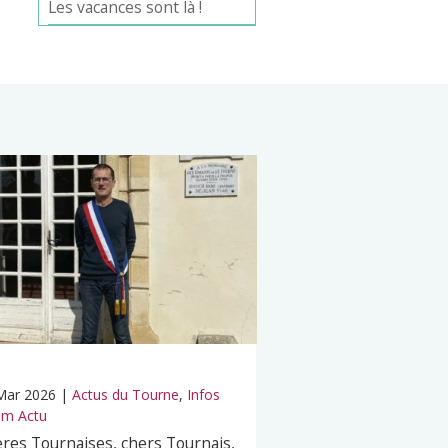
Les vacances sont là !
Mar 2026
|
Actus du Tourne
,
Infos
m Actu
res Tournaises, chers Tournais,