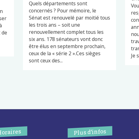
Quels départements sont
Vou
concernés ? Pour mémoire, le
en
res
Sénat est renouvelé par moitié tous
ser
con
les trois ans – soit une
à
ann
renouvellement complet tous les
t de
nou
six ans. 178 sénateurs vont donc
tra
être élus en septembre prochain,
tra
ceux de la « série 2 ».Ces sièges
Je s
sont ceux des...
Plus d’infos
Horaires