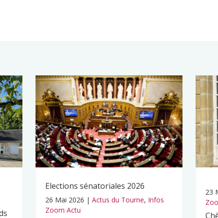
Elections sénatoriales 2026
23 
26 Mai 2026
|
Actus du Tourne
,
Infos
Zoo
Zoom Actu
ds
Chè