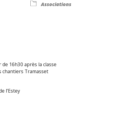
Associations
Calendrier Google
iCalendar
r de 16h30 après la classe
es chantiers Tramasset
de l’Estey