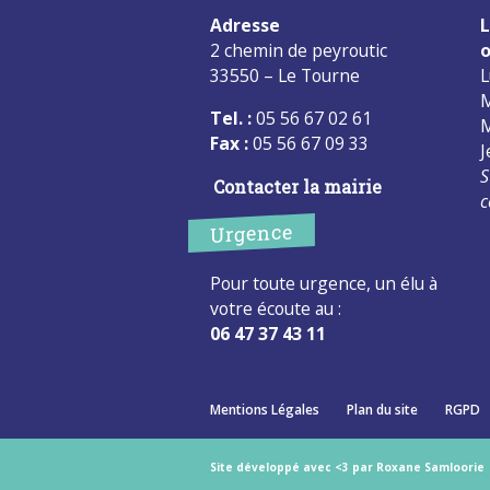
Adresse
L
2 chemin de peyroutic
o
33550 – Le Tourne
L
M
Tel. :
05 56 67 02 61
M
Fax :
05 56 67 09 33
J
S
Contacter la mairie
c
Urgence
Pour toute urgence, un élu à
votre écoute au :
06 47 37 43 11
Mentions Légales
Plan du site
RGPD
Site développé avec <3 par Roxane Samloorie