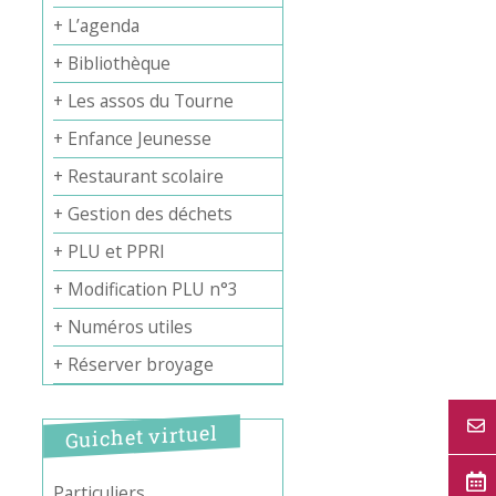
+ L’agenda
+ Bibliothèque
+ Les assos du Tourne
+ Enfance Jeunesse
Office 365
Outlook Live
+ Restaurant scolaire
+ Gestion des déchets
+ PLU et PPRI
+ Modification PLU n°3
+ Numéros utiles
+ Réserver broyage
Guichet virtuel
Particuliers