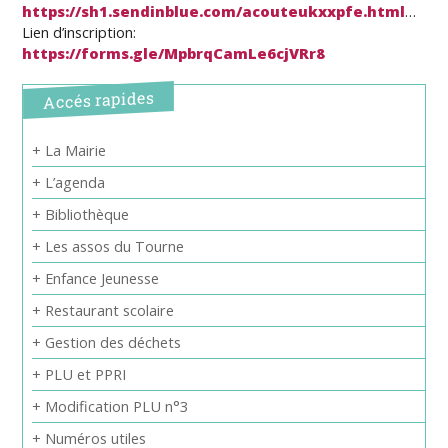
https://sh1.sendinblue.com/acouteukxxpfe.html
…
Lien d’inscription:
https://forms.gle/MpbrqCamLe6cjVRr8
Accés rapides
+ La Mairie
+ L’agenda
+ Bibliothèque
+ Les assos du Tourne
+ Enfance Jeunesse
+ Restaurant scolaire
+ Gestion des déchets
+ PLU et PPRI
+ Modification PLU n°3
+ Numéros utiles