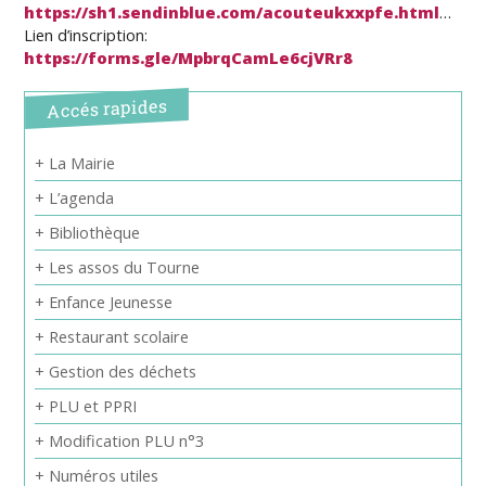
https://sh1.sendinblue.com/acouteukxxpfe.html
…
Lien d’inscription:
https://forms.gle/MpbrqCamLe6cjVRr8
Accés rapides
+ La Mairie
+ L’agenda
+ Bibliothèque
+ Les assos du Tourne
+ Enfance Jeunesse
+ Restaurant scolaire
+ Gestion des déchets
+ PLU et PPRI
+ Modification PLU n°3
+ Numéros utiles